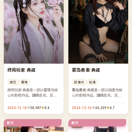
终局玩家·典藏
雾岛悬案·典藏
综艺
爱情
纪录片
动漫
终局玩家·典藏是一部以爱情为核
雾岛悬案·典藏是一部以动漫为核
心的影视作品，围绕危机、反转
心的影视作品，围绕危机、反转
与人物成长展开，整体节奏紧
与人物成长展开，整体节奏紧
凑，值得推荐观看。
凑，值得推荐观看。
2024-12-16
58,987
8.4
2024-12-16
44,259
6.7
新片
新片
独播
完结
日本
美国