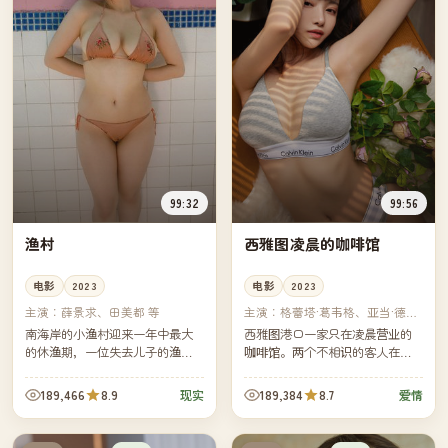
99:32
99:56
渔村
西雅图凌晨的咖啡馆
电影
2023
电影
2023
主演：
薛景求、田美都 等
主演：
格蕾塔·葛韦格、亚当·德赖
弗 等
南海岸的小渔村迎来一年中最大
西雅图港口一家只在凌晨营业的
的休渔期，一位失去儿子的渔船
咖啡馆。两个不相识的客人在咖
船长决定亲自把船开向远海。镜
啡机噪音里第一次开口——他们
头跟着他穿过雾、穿过浪，也穿
从此每周三凌晨都坐在同一张桌
189,466
8.9
189,384
8.7
现实
爱情
过他与自己迟来的、漫长的告
子，却始终没问对方的姓名。
别。