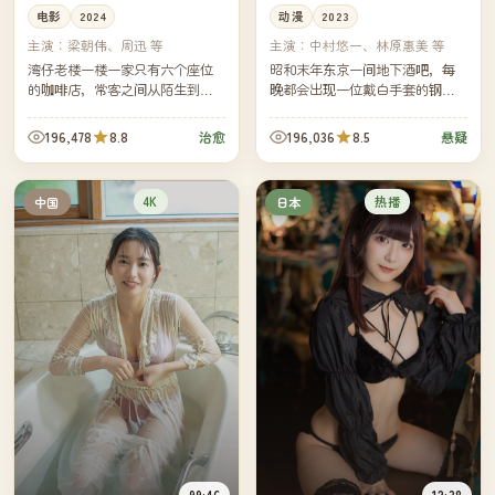
电影
2024
动漫
2023
主演：
梁朝伟、周迅 等
主演：
中村悠一、林原惠美 等
湾仔老楼一楼一家只有六个座位
昭和末年东京一间地下酒吧，每
的咖啡店，常客之间从陌生到熟
晚都会出现一位戴白手套的钢琴
悉花了十年。如今老楼即将拆
师。一位调查连环失踪案的记者
除，老板决定为这十年里每一位
发现，每个消失的人最后听到的
196,478
8.8
196,036
8.5
治愈
悬疑
常客做一张属于他们的咖啡卡
都是同一首曲子。
片。
4K
热播
中国
日本
99:46
12:38