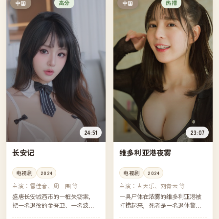
高分
热播
中国
中国
24:51
23:07
长安记
维多利亚港夜雾
电视剧
2024
电视剧
2024
主演：
雷佳音、周一围 等
主演：
古天乐、刘青云 等
盛唐长安城西市的一桩失窃案，
一具尸体在浓雾的维多利亚港被
把一名退役的金吾卫、一名波斯
打捞起来，死者是一名退休警
商人之女、一位被贬的礼部主事
员。他生前最后联系的，是同一