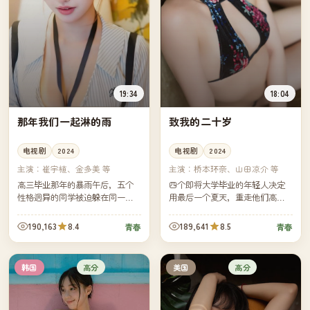
19:34
18:04
那年我们一起淋的雨
致我的二十岁
电视剧
2024
电视剧
2024
主演：
崔宇植、金多美 等
主演：
桥本环奈、山田凉介 等
高三毕业那年的暴雨午后，五个
四个即将大学毕业的年轻人决定
性格迥异的同学被迫躲在同一间
用最后一个夏天，重走他们高中
无人的图书馆里。多年以后，他
三年级时一起骑过的那条沿海公
们因为一封被遗忘的信件重新相
路。镜头里是骑行，镜头外是各
190,163
8.4
189,641
8.5
青春
青春
聚，揭开当年雨幕背后真正被埋
自不敢轻易说出口的"接下来呢"。
藏的...
高分
高分
韩国
美国