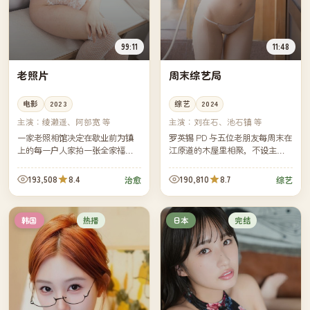
99:11
11:48
老照片
周末综艺局
电影
2023
综艺
2024
主演：
绫濑遥、阿部宽 等
主演：
刘在石、池石镇 等
一家老照相馆决定在歇业前为镇
罗英锡 PD 与五位老朋友每周末在
上的每一户人家拍一张全家福。
江原道的木屋里相聚，不设主
镜头慢慢转过那个安静的小镇，
题、不写剧本，从买菜做饭聊到
也转过这家照相馆四十年的兴
深夜散步——韩国近年最受好评
193,508
8.4
190,810
8.7
治愈
综艺
衰。
的"无脑"综艺。
热播
完结
韩国
日本