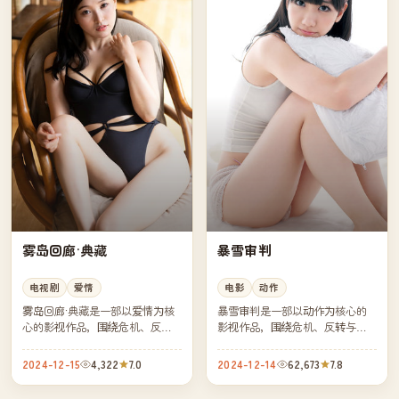
雾岛回廊·典藏
暴雪审判
电视剧
爱情
电影
动作
雾岛回廊·典藏是一部以爱情为核
暴雪审判是一部以动作为核心的
心的影视作品，围绕危机、反转
影视作品，围绕危机、反转与人
与人物成长展开，整体节奏紧
物成长展开，整体节奏紧凑，值
凑，值得推荐观看。
得推荐观看。
2024-12-15
4,322
7.0
2024-12-14
62,673
7.8