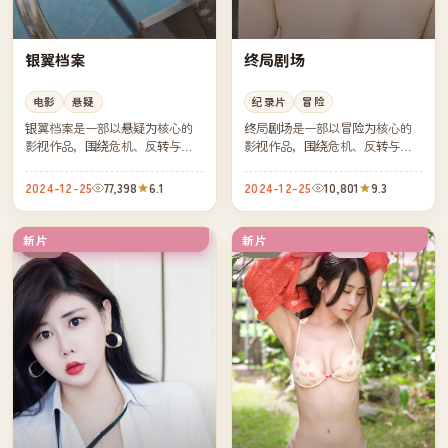
银翼档案
终局剧场
电影
悬疑
纪录片
冒险
银翼档案是一部以悬疑为核心的
终局剧场是一部以冒险为核心的
影视作品，围绕危机、反转与人
影视作品，围绕危机、反转与人
物成长展开，整体节奏紧凑，值
物成长展开，整体节奏紧凑，值
得推荐观看。
得推荐观看。
2024-12-25
77,398
6.1
2024-12-25
10,801
9.3
新片
新片
热播
杜比
中国
日本