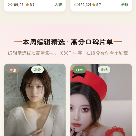
卷进了同一个夜晚。一座城，七
批早已各自退休的旧同袍——他
189,031
8.7
186,321
8.7
古装
悬疑
个时辰，无数次擦身。
们三十年前一起办过一桩从未结
案的旧...
本周编辑精选 · 高分口碑片单
编辑亲选优质高清影视，1080P 中字 · 在线免费观看不剧荒
高分
完结
中国
日本