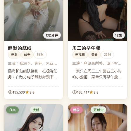
132分钟
12集
静默的航线
周三的早午餐
电影
战争
2024
电视剧
美食
2024
主演：
张涵予、黄轩、朱亚
主演：
户田惠梨香、山下智
文、张子枫
久、田中泯、永山瑛太
远海护航编队接到一桩极端任
一家只在周三上午营业三小时
务：在敌方电子静默封锁下，
的小餐馆，菜单只有早午餐。
穿越一条没有任何外部信号的
每集一位客人，每位客人带着
海域。指挥官必须重新学会只
一段无法对家人言说的心事，
195,539
8.6
195,417
8.6
靠纸海图与星辰判断方向。
由一道菜替他们说完。
完结
更新中
日本
韩国