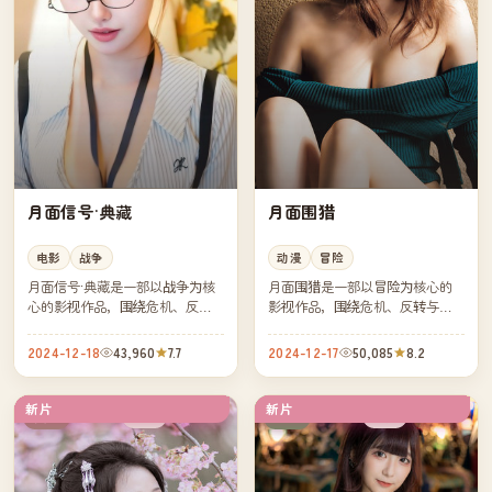
月面信号·典藏
月面围猎
电影
战争
动漫
冒险
月面信号·典藏是一部以战争为核
月面围猎是一部以冒险为核心的
心的影视作品，围绕危机、反转
影视作品，围绕危机、反转与人
与人物成长展开，整体节奏紧
物成长展开，整体节奏紧凑，值
凑，值得推荐观看。
得推荐观看。
2024-12-18
43,960
7.7
2024-12-17
50,085
8.2
新片
新片
热播
杜比
英国
日本