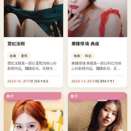
霓虹法则
寒锋惊魂·典藏
动漫
冒险
电影
科幻
霓虹法则是一部以冒险为核心的
寒锋惊魂·典藏是一部以科幻为核
影视作品，围绕危机、反转与人
心的影视作品，围绕危机、反转
物成长展开，整体节奏紧凑，值
与人物成长展开，整体节奏紧
得推荐观看。
凑，值得推荐观看。
2024-12-21
31,154
8.0
2024-12-20
40,894
9.1
新片
新片
完结
独播
韩国
韩国