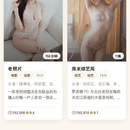
104分钟
11集
老照片
周末综艺局
电影
治愈
2023
综艺
综艺
2024
主演：
绫濑遥、阿部宽、室井
主演：
刘在石、池石镇、李孝
滋、多部未华子
利、朴娜莱
一家老照相馆决定在歇业前为
罗英锡 PD 与五位老朋友每周
镇上的每一户人家拍一张全家
末在江原道的木屋里相聚，不
福。镜头慢慢转过那个安静的
设主题、不写剧本，从买菜做
小镇，也转过这家照相馆四十
饭聊到深夜散步——韩国近年
193,508
8.4
190,810
8.7
年的兴衰。
最受好评的"无脑"综艺。