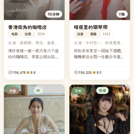
116分钟
11集
香港街角的咖啡店
暗夜里的钢琴师
电影
治愈
2024
动漫
悬疑
2023
主演：
梁朝伟、周迅、张曼
主演：
中村悠一、林原惠美、
玉、古天乐
平田广明、山寺宏一
湾仔老楼一楼一家只有六个座
昭和末年东京一间地下酒吧，
位的咖啡店，常客之间从陌生
每晚都会出现一位戴白手套的
到熟悉花了十年。如今老楼即
钢琴师。一位调查连环失踪案
将拆除，老板决定为这十年里
的记者发现，每个消失的人最
196,478
8.8
196,036
8.5
每一位常客做一张属于他们的
后听到的都是同一首曲子。
咖啡卡片。
4K
热播
中国
日本