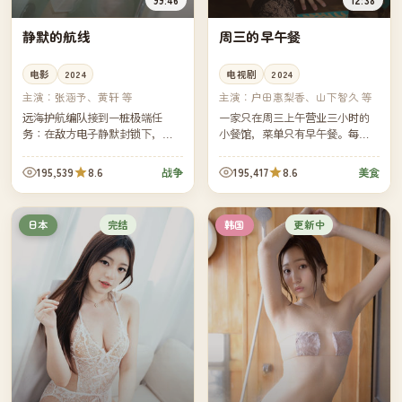
静默的航线
周三的早午餐
电影
2024
电视剧
2024
主演：
张涵予、黄轩 等
主演：
户田惠梨香、山下智久 等
远海护航编队接到一桩极端任
一家只在周三上午营业三小时的
务：在敌方电子静默封锁下，穿
小餐馆，菜单只有早午餐。每集
越一条没有任何外部信号的海
一位客人，每位客人带着一段无
域。指挥官必须重新学会只靠纸
法对家人言说的心事，由一道菜
195,539
8.6
195,417
8.6
战争
美食
海图与星辰判断方向。
替他们说完。
完结
更新中
日本
韩国