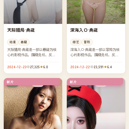
天际猎局·典藏
深海入口·典藏
动漫
悬疑
综艺
冒险
天际猎局·典藏是一部以悬疑为核
深海入口·典藏是一部以冒险为核
心的影视作品，围绕危机、反转
心的影视作品，围绕危机、反转
与人物成长展开，整体节奏紧
与人物成长展开，整体节奏紧
凑，值得推荐观看。
凑，值得推荐观看。
2024-12-23
27,325
6.0
2024-12-22
23,591
6.4
新片
新片
独播
独播
日本
美国